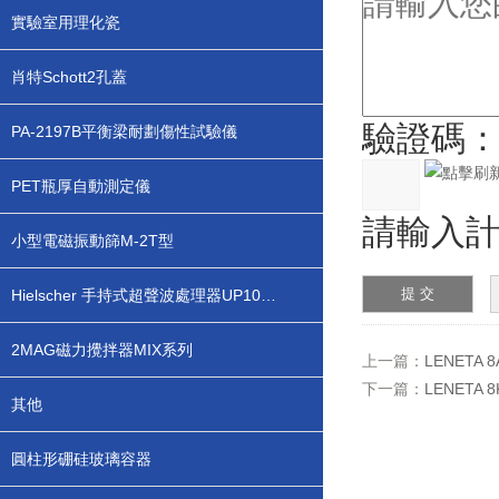
實驗室用理化瓷
肖特Schott2孔蓋
驗證碼
PA-2197B平衡梁耐劃傷性試驗儀
PET瓶厚自動測定儀
請輸入計
小型電磁振動篩M-2T型
Hielscher 手持式超聲波處理器UP100H
2MAG磁力攪拌器MIX系列
上一篇：
LENETA
下一篇：
LENETA
其他
圓柱形硼硅玻璃容器