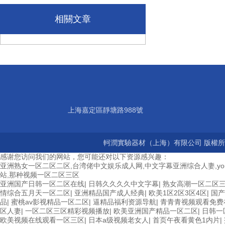
相關文章
上海嘉定區靜塘路988號
軻潤實驗器材（上海）有限公司 版權所有
感谢您访问我们的网站，您可能还对以下资源感兴趣：
亚洲熟女一区二区二区,台湾佬中文娱乐成人网,中文字幕亚洲综合人妻,yo
站,那种视频一区二区三区
亚洲国产日韩一区二区在线
|
日韩久久久久中文字幕
|
熟女高潮一区二区
情综合五月天一区二区
|
亚洲精品国产成人经典
|
欧美1区2区3区4区
|
国产
品
|
蜜桃av影视精品一区二区
|
逼精品福利资源导航
|
青青青视频观看免费
区人妻
|
一区二区三区精彩视频播放
|
欧美亚洲国产精品一区二区
|
日韩一
欧美视频在线观看一区三区
|
日本a级视频老女人
|
首页午夜看黄色1内片
|