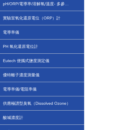
pH/ORP/電導率/溶解氧/溫度- 多參數測定儀
實驗室氧化還原電位（ORP）計
電導率儀
PH 氧化還原電位計
Eutech 便攜式鹽度測定儀
優特離子濃度測量儀
電導率儀/電阻率儀
供應極譜型臭氧（Dissolved Ozone）
酸堿濃度計