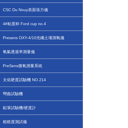
CSC Du Nouy表面張力儀
4#粘度杯 Ford cup no.4
Presens OXY-4/10光纖土壤測氧儀
氧氣透過率測量儀
PreSens微氧測量系統
太佑硬度試驗機 NO.214
彎曲試驗機
鉛筆試驗機/硬度計
粗糙度測試儀