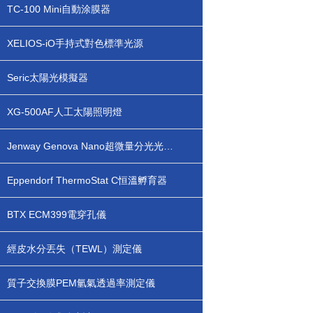
TC-100 Mini自動涂膜器
XELIOS-iO手持式對色標準光源
Seric太陽光模擬器
XG-500AF人工太陽照明燈
Jenway Genova Nano超微量分光光度計
Eppendorf ThermoStat C恒溫孵育器
BTX ECM399電穿孔儀
經皮水分丟失（TEWL）測定儀
質子交換膜PEM氫氣透過率測定儀