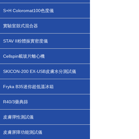
S+H Coloromat100色度儀
實驗室鼓式混合器
STAV II粉體振實密度儀
Cellspin載玻片離心機
SKICON-200 EX-USB皮膚水分測試儀
Fryka B35迷你超低溫冰箱
R40/3藥典篩
皮膚彈性測試儀
皮膚屏障功能測試儀