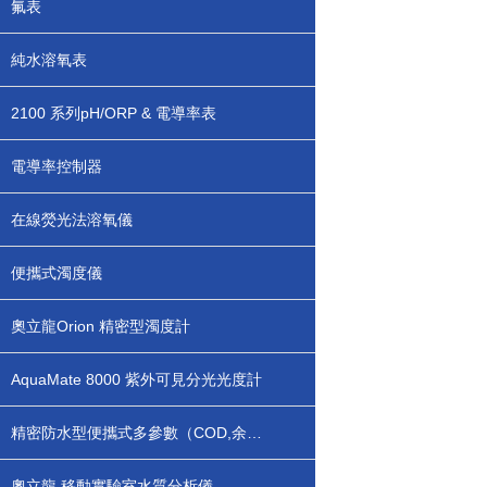
氟表
純水溶氧表
2100 系列pH/ORP & 電導率表
電導率控制器
在線熒光法溶氧儀
便攜式濁度儀
奧立龍Orion 精密型濁度計
AquaMate 8000 紫外可見分光光度計
精密防水型便攜式多參數（COD,余氯/總氯等）水質分析儀
奧立龍 移動實驗室水質分析儀