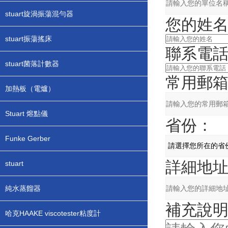
stuart旋渦振蕩混勻器
您的姓
stuart振蕩搖床
聯系電
stuart菌落計數器
常用郵
加熱板（電爐）
Stuart 熔點儀
省份：
Funke Gerber
詳細地
stuart
純水蒸餾器
補充說
哈克HAAKE viscotester粘度計