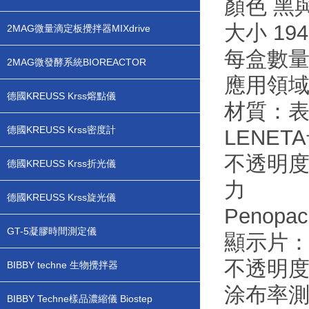
顏色 黑
大小 194
2MAG微量滴定板攪拌器MIXdrive
每盒數量 
2MAG微發酵系統BIOREACTOR
應用領域
德國KREUSS Krss熔點儀
材質：
德國KREUSS Krss密度計
LENE
不透明度
德國KREUSS Krss折光儀
力
德國KREUSS Krss旋光儀
Peno
GT-5凝膠時間測定儀
顯示片：
不透明度
BIBBY techne 生物攪拌器
涂布率測
BIBBY Techne樣品濃縮儀 Biostep