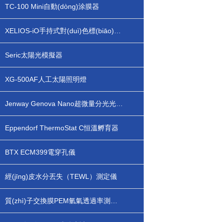
TC-100 Mini自動(dòng)涂膜器
XELIOS-iO手持式對(duì)色標(biāo)準(zhǔn)光源
Seric太陽光模擬器
XG-500AF人工太陽照明燈
Jenway Genova Nano超微量分光光度計(jì)
Eppendorf ThermoStat C恒溫孵育器
BTX ECM399電穿孔儀
經(jīng)皮水分丟失（TEWL）測定儀
質(zhì)子交換膜PEM氫氣透過率測定儀