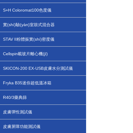
S+H Coloromat100色度儀
實(shí)驗(yàn)室鼓式混合器
STAV II粉體振實(shí)密度儀
Cellspin載玻片離心機(jī)
SKICON-200 EX-USB皮膚水分測試儀
Fryka B35迷你超低溫冰箱
R40/3藥典篩
皮膚彈性測試儀
皮膚屏障功能測試儀