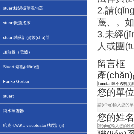
2.請(q
stuart旋渦振蕩混勻器
蔑、。如對
stuart振蕩搖床
3.未經(
stuart菌落計(jì)數(shù)器
人或團(t
加熱板（電爐）
留言框
Stuart 熔點(diǎn)儀
產(chǎn
Funke Gerber
您的單
stuart
純水蒸餾器
您的姓
哈克HAAKE viscotester粘度計(jì)