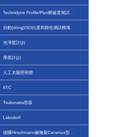
Technidyne Profile/Plus耐破度測試模塊
自動(dòng)ISO白度和顏色測試模塊
光澤度計(jì)
厚度計(jì)
人工太陽照明燈
IITC
Tsubosaka壺坂
Labodorf
德國Hirschmann赫施曼Ceramus型瓶口分配器