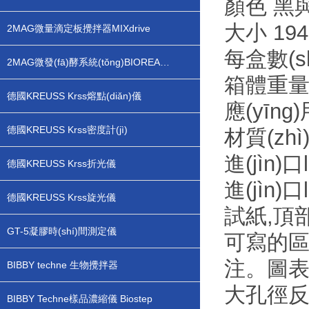
顏色 黑
大小 194
2MAG微量滴定板攪拌器MIXdrive
每盒數(sh
2MAG微發(fā)酵系統(tǒng)BIOREACTOR
箱體重量
德國KREUSS Krss熔點(diǎn)儀
應(yīng
德國KREUSS Krss密度計(jì)
材質(zh
進(jìn
德國KREUSS Krss折光儀
進(jìn
德國KREUSS Krss旋光儀
試紙,頂
GT-5凝膠時(shí)間測定儀
可寫的區(
注。圖表
BIBBY techne 生物攪拌器
大孔徑
BIBBY Techne樣品濃縮儀 Biostep