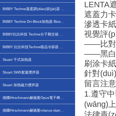
LENTA
BIBBY Techne溫度調(diào)節(jié)器 Biostep
遮蓋力
BIBBY Techne Dri-Block加熱器 Biostep
滲透卡紙
視覺評(p
BIBBY比比科技 Techne分子雜交箱 Biostep
——比對(
BIBBY 比比科技Techne樣品冷卻器 Biostep
——黑白
Stuart 干式加熱器
刷涂卡
針對(d
Stuart SW5絮凝攪拌器
留言注意事
Stuart 加熱磁力攪拌器
1.遵守中
德國Hirschmann赫施曼Opus電子稀釋儀配液器
(wǎn
德國Hirschmann赫施曼rotarus-standard 蠕動(dòng)泵分液器
法律責(z