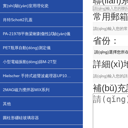
聯(lián
實(shí)驗(yàn)室用理化瓷
常用郵
肖特Schott2孔蓋
PA-2197B平衡梁耐劃傷性試驗(yàn)儀
省份：
PET瓶厚自動(dòng)測定儀
詳細(xì
小型電磁振動(dòng)篩M-2T型
Hielscher 手持式超聲波處理器UP100H
補(bǔ)
2MAG磁力攪拌器MIX系列
其他
圓柱形硼硅玻璃容器