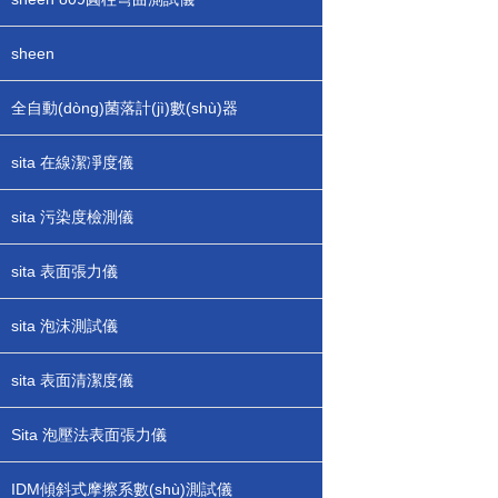
sheen
全自動(dòng)菌落計(jì)數(shù)器
sita 在線潔凈度儀
sita 污染度檢測儀
sita 表面張力儀
sita 泡沫測試儀
sita 表面清潔度儀
Sita 泡壓法表面張力儀
IDM傾斜式摩擦系數(shù)測試儀