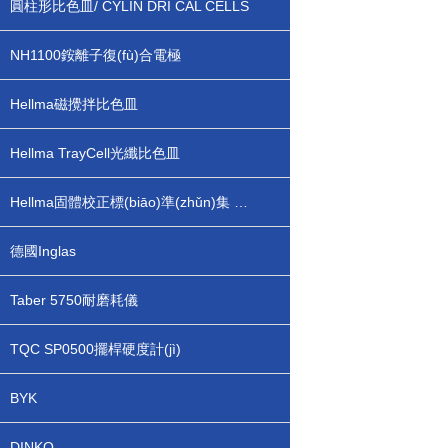
圓柱形比色皿/ CYLIN DRI CAL CELLS
NH1100銨離子復(fù)合電極
Hellma磁攪拌比色皿
Hellma TrayCell光纖比色皿
Hellma固體校正標(biāo)準(zhǔn)集 666.000
德國Inglas
Taber 5750耐磨耗儀
TQC SP0500擺桿硬度計(jì)
BYK
DINKO