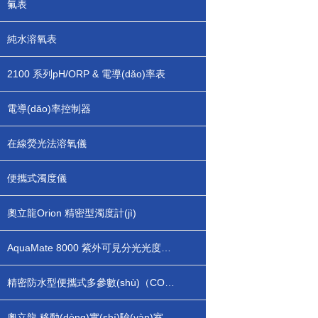
氟表
純水溶氧表
2100 系列pH/ORP & 電導(dǎo)率表
電導(dǎo)率控制器
在線熒光法溶氧儀
便攜式濁度儀
奧立龍Orion 精密型濁度計(jì)
AquaMate 8000 紫外可見分光光度計(jì)
精密防水型便攜式多參數(shù)（COD,余氯/總氯等）水質(zhì)分析儀
奧立龍 移動(dòng)實(shí)驗(yàn)室水質(zhì)分析儀