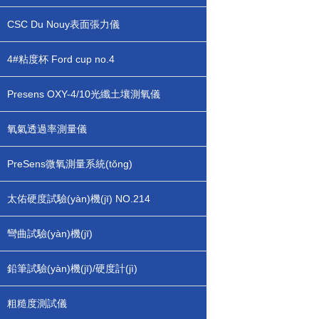
CSC Du Nouy表面張力儀
4#粘度杯 Ford cup no.4
Presens OXY-4/10光纖土壤測氧儀
氧氣透過率測量儀
PreSens微氧測量系統(tǒng)
太佑硬度試驗(yàn)機(jī) NO.214
彎曲試驗(yàn)機(jī)
鉛筆試驗(yàn)機(jī)/硬度計(jì)
粗糙度測試儀