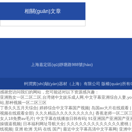
相關(guān)文章
上海嘉定區(qū)靜塘路988號(hào)
軻潤實(shí)驗(yàn)器材（上海）有限公司 版權(quán)所有©
感谢您访问我们的网站，您可能还对以下资源感兴趣：
亚洲熟女一区二区二区,台湾佬中文娱乐成人网,中文字幕亚洲综合人妻,yo
站,那种视频一区二区三区
丁香久久五月天综合
|
婷婷综合中文字幕国产视频
|
岛国av大片在线观看
视频在线观看全部
|
久久久精品久久久久久久久久久
|
香蕉老师一区二区
女人18免费av毛片
|
中文字幕在线播放日韩有码
|
91亚洲国产亚洲国产亚
操骚逼视频
|
日本福利网址导航大全
|
久久久久久久久久久久久久久蜜桃
|
线视频
|
亚洲 欧洲 无码 在线 国产
|
最近中文字幕高清中文字幕网
|
亚洲中