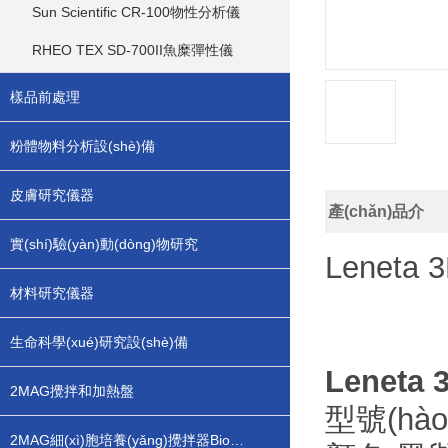
Sun Scientific CR-100物性分析儀
RHEO TEX SD-700II魚糜彈性儀
樣品前處理
粉體物料分析設(shè)備
皮膚研究儀器
產(chǎn)品介
實(shí)驗(yàn)動(dòng)物研究
紹：
Lenet
材料研究儀器
生命科學(xué)研究設(shè)備
Lenet
2MAG攪拌和加熱盤
型號(hào
2MAG細(xì)胞培養(yǎng)攪拌器BioMIX