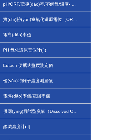
pH/ORP/電導(dǎo)率/溶解氧/溫度- 多參數(shù)測定儀
實(shí)驗(yàn)室氧化還原電位（ORP）計(jì)
電導(dǎo)率儀
PH 氧化還原電位計(jì)
Eutech 便攜式鹽度測定儀
優(yōu)特離子濃度測量儀
電導(dǎo)率儀/電阻率儀
供應(yīng)極譜型臭氧（Dissolved Ozone）
酸堿濃度計(jì)